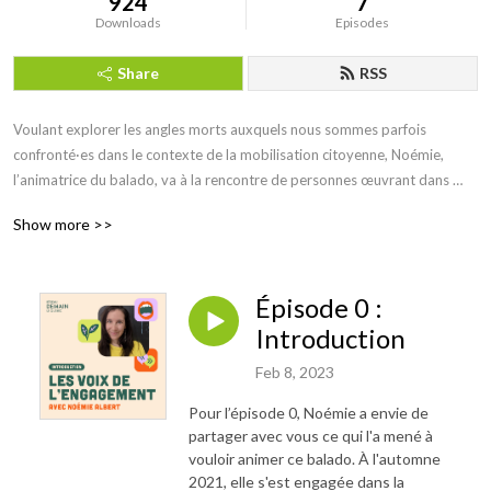
924
7
Downloads
Episodes
Share
RSS
Voulant explorer les angles morts auxquels nous sommes parfois 
confronté·es dans le contexte de la mobilisation citoyenne, Noémie, 
l’animatrice du balado, va à la rencontre de personnes œuvrant dans 
divers groupes de transition socioécologique du Réseau Demain le 
Show more >>
Québec pour discuter d’une thématique qui leur est chère. Que ce soit 
Catherine qui nous jase d’âgisme ou encore Patrick qui nous parle de son 
expérience d’allié allochtone, venez en apprendre davantage sur leurs 
Épisode 0 :
expériences, en toute simplicité et humilité. Parce que s’inspirer des 
autres, c’est motivant!

Introduction
Feb 8, 2023
Ce balado est en collaboration avec le Réseau Demain le Québec de la 
Fondation David Suzuki, un réseau de soutien pour la mobilisation 
Pour l’épisode 0, Noémie a envie de
citoyenne et les initiatives de transition socioécologique au Québec. Le 
partager avec vous ce qui l'a mené à
Réseau existe pour offrir une formation et des ressources à ces groupes 
vouloir animer ce balado. À l'automne
2021, elle s'est engagée dans la
locaux expérimentés ou émergents, afin d’amplifier leur impact sur le 