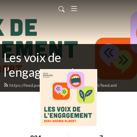
Les voix de
l’engagement
https://feed.podbean.com/voixdelengagement/feed.xml