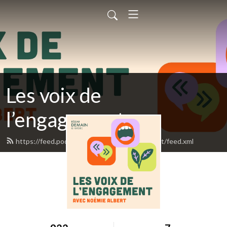
Les voix de
l’engagement
https://feed.podbean.com/voixdelengagement/feed.xml