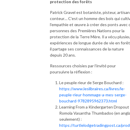
protection des forêts
terrain.
Patrick Gravel est botaniste, pisteur, artisan
conteur… C’est un homme des bois qui culti
l’empathie et œuvre à créer des ponts avec 
personnes des Premières Nations pour la
protection de la Terre Mère. Il a vécu plusie
expériences de longue durée de vie en forêt
il partage ses connaissances de la nature
depuis 20 ans.
Ressources choisies par l’invité pour
poursuivre la réflexion :
Le peuple rieur de Serge Bouchard :
https://www.leslibraires.ca/livres/le-
peuple-rieur-hommage-a-mes-serge-
bouchard-9782895962373.html
Learning From a Kindergarten Dropout
Romola Vasantha Thumbadoo (en angla
seulement) :
https://turtlelodgetradingpost.ca/pro