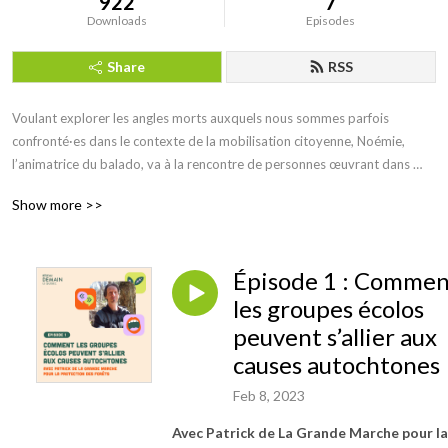
922
7
Downloads
Episodes
Share
RSS
Voulant explorer les angles morts auxquels nous sommes parfois 
confronté·es dans le contexte de la mobilisation citoyenne, Noémie, 
l’animatrice du balado, va à la rencontre de personnes œuvrant dans 
divers groupes de transition socioécologique du Réseau Demain le 
Show more >>
Québec pour discuter d’une thématique qui leur est chère. Que ce soit 
Catherine qui nous jase d’âgisme ou encore Patrick qui nous parle de son 
expérience d’allié allochtone, venez en apprendre davantage sur leurs 
Épisode 1 : Comme
expériences, en toute simplicité et humilité. Parce que s’inspirer des 
autres, c’est motivant!

les groupes écolos
peuvent s’allier aux
Ce balado est en collaboration avec le Réseau Demain le Québec de la 
causes autochtones
Fondation David Suzuki, un réseau de soutien pour la mobilisation 
citoyenne et les initiatives de transition socioécologique au Québec. Le 
Feb 8, 2023
Réseau existe pour offrir une formation et des ressources à ces groupes 
Avec Patrick de La Grande Marche pour la
locaux expérimentés ou émergents, afin d’amplifier leur impact sur le 