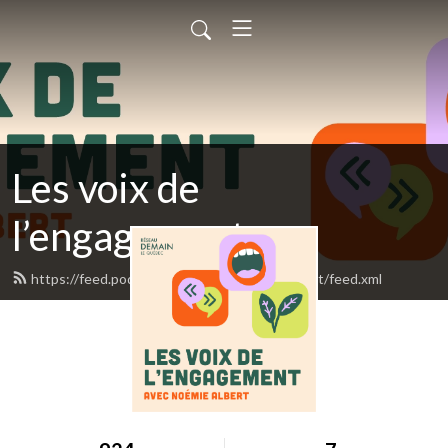
Les voix de
l’engagement
https://feed.podbean.com/voixdelengagement/feed.xml